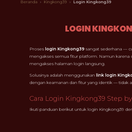
Beranda
›
Kingkong39
›
Login Kingkong39
LOGIN KINGKON
Proses
login Kingkong39
sangat sederhana — cu
mengakses semua fitur platform. Namun karena d
mengakses halaman login langsung.
Solusinya adalah menggunakan
link login King
dengan keamanan dan fitur yang identik — tidak 
Cara Login Kingkong39 Step by
Ikuti panduan berikut untuk login Kingkong39 d