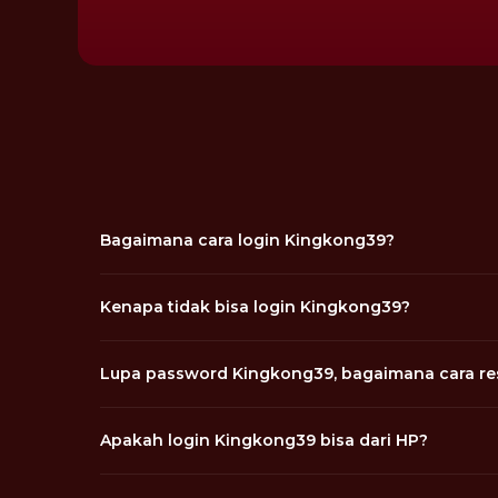
Bagaimana cara login Kingkong39?
Kenapa tidak bisa login Kingkong39?
Lupa password Kingkong39, bagaimana cara re
Apakah login Kingkong39 bisa dari HP?