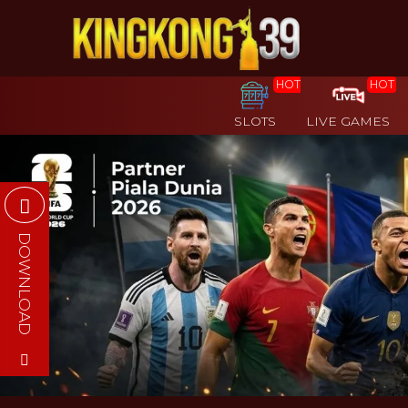
HOT
HOT
SLOTS
LIVE GAMES
DOWNLOAD
e