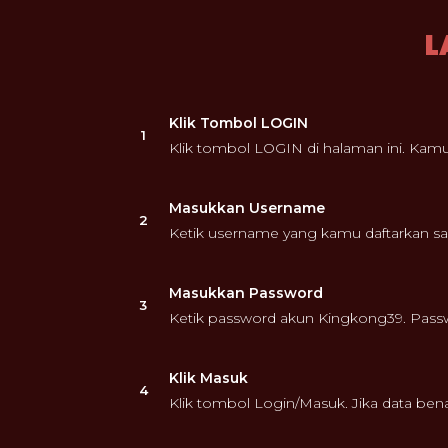
L
Klik Tombol LOGIN
Klik tombol LOGIN di halaman ini. Kam
Masukkan Username
Ketik username yang kamu daftarkan saat 
Masukkan Password
Ketik password akun Kingkong39. Passwor
Klik Masuk
Klik tombol Login/Masuk. Jika data be